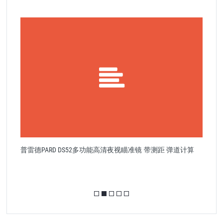
P
普雷德PARD DS52多功能高清夜视瞄准镜 带测距 弹道计算