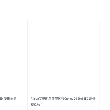
50ED 便携单筒
Athlon艾视朗单筒望远镜Cronus 20-60x86ED 高倍
观鸟镜