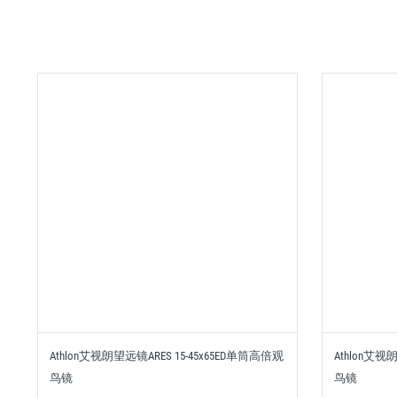
Athlon艾视朗望远镜ARES 15-45x65ED单筒高倍观
Athlon艾视
鸟镜
鸟镜