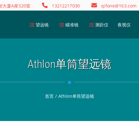
大厦A座520室
13212217030
qifone@163.com
望远镜
瞄准镜
测距仪
夜视仪
Athlon单筒望远镜
首页
/
Athlon单筒望远镜