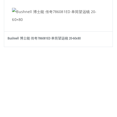
Bushnell 博士能 传奇786081ED 单筒望远镜 20-60x80