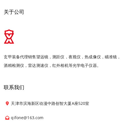
关于公司
玄甲装备代理销售望远镜，测距仪，夜视仪，热成像仪，瞄准镜，
酒精检测仪，雷达测速仪，红外相机等光学电子仪器。
联系我们
天津市滨海新区动漫中路创智大厦A座520室
qifone@163.com