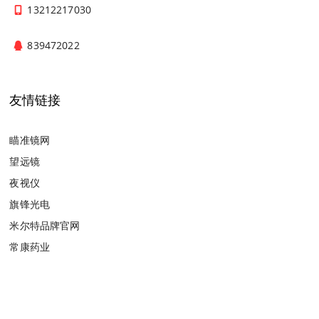
13212217030
839472022
友情链接
瞄准镜网
望远镜
夜视仪
旗锋光电
米尔特品牌官网
常康药业