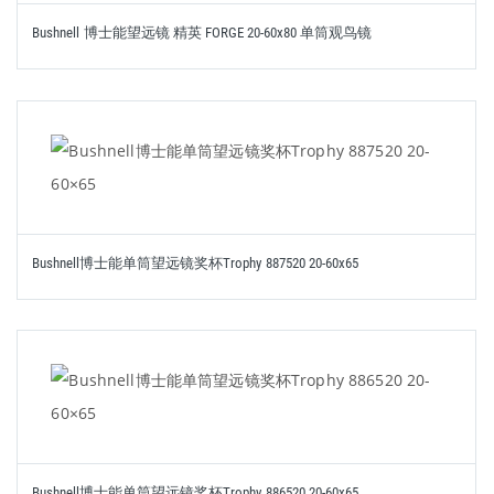
Bushnell 博士能望远镜 精英 FORGE 20-60x80 单筒观鸟镜
Bushnell博士能单筒望远镜奖杯Trophy 887520 20-60x65
Bushnell博士能单筒望远镜奖杯Trophy 886520 20-60x65