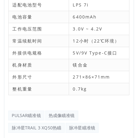
适配电池型号
LPS 7i
电池容量
6400mAh
工作电压范围
3.0V ~ 4.2V
常温续航时间
12小时（22℃环境）
外接供电规格
5V/9V Type-C接口
机身材质
镁合金
外形尺寸
271×86×71mm
整机重量
0.7kg
PULSAR瞄准镜
热成像瞄准镜
脉冲星TRAIL 3 XQ50热瞄
脉冲星瞄准镜