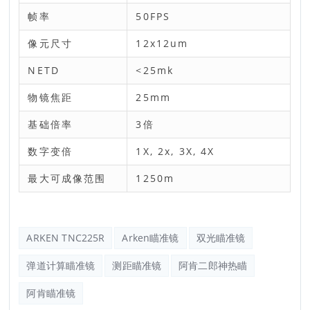
帧率
50FPS
像元尺寸
12x12um
NETD
<25mk
物镜焦距
25mm
基础倍率
3倍
数字变倍
1X, 2x, 3X, 4X
最大可成像范围
1250m
ARKEN TNC225R
Arken瞄准镜
双光瞄准镜
弹道计算瞄准镜
测距瞄准镜
阿肯二郎神热瞄
阿肯瞄准镜