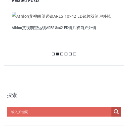
Related Posts
Athlon艾视朗望远镜ARES 8x42 ED镜片双筒户外镜
A
搜索