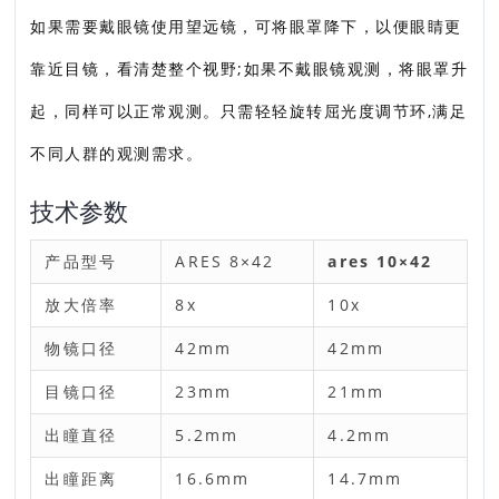
如果需要戴眼镜使用望远镜，可将眼罩降下，以便眼睛更
靠近目镜，看清楚整个视野;如果不戴眼镜观测，将眼罩升
起，同样可以正常观测。只需轻轻旋转屈光度调节环,满足
不同人群的观测需求。
技术参数
产品型号
ARES 8×42
ares 10×42
放大倍率
8x
10x
物镜口径
42mm
42mm
目镜口径
23mm
21mm
出瞳直径
5.2mm
4.2mm
出瞳距离
16.6mm
14.7mm