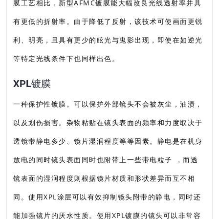
膜工艺相比，新型AFMC镀膜能大幅改良光线透射率并具
有更低的折射率。由于降低了反射，该技术可使画面更锐
利、明亮，且具有更少的眩光与鬼影出现，即使在如逆光
等特定光线条件下也同样出色。
XPL镀膜
一种保护性镀膜。可以保护外部镜头不会被灰尘，油渍，
以及划伤损害。杂物粘贴在镜头表面的频率和力度取决于
透镜带静电多少、镜片湿润程度等等因素。静电是在机身
放电的同时镜头表面同时也附带上一些带电粒子 ，而透
镜表面的湿润程度则根据镜片材质和形状差异而互不相
同。使用XPL涂层可以有效抑制镜头附带的静电，同时还
能加强镜片的厌水性质。使用XPL镀膜的镜头可以非常容