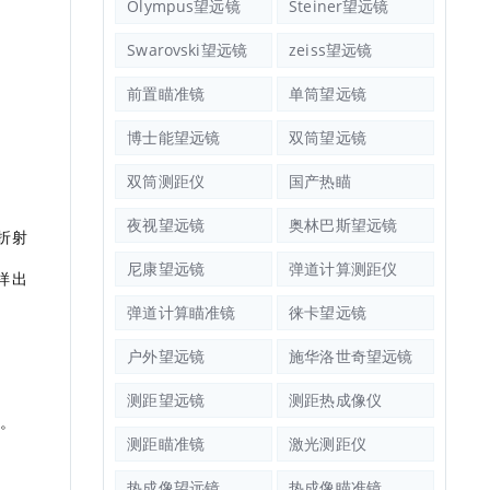
Olympus望远镜
Steiner望远镜
Swarovski望远镜
zeiss望远镜
前置瞄准镜
单筒望远镜
博士能望远镜
双筒望远镜
双筒测距仪
国产热瞄
夜视望远镜
奥林巴斯望远镜
折射
尼康望远镜
弹道计算测距仪
样出
弹道计算瞄准镜
徕卡望远镜
户外望远镜
施华洛世奇望远镜
测距望远镜
测距热成像仪
带。
测距瞄准镜
激光测距仪
热成像望远镜
热成像瞄准镜