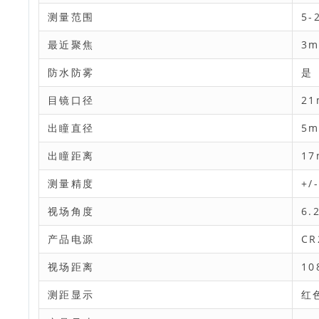
测量范围
5-
最近聚焦
3
防水防雾
是
目镜口径
2
出瞳直径
5
出瞳距离
1
测量精度
+/
视场角度
6.
产品电源
CR
视场距离
10
测距显示
红