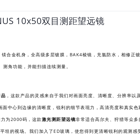
NUS 10x50双目测距望远镜
，镁合金机身，全高级多层镀膜，BAK4棱镜，充氩防水，相修正
测高、测角功能，并能扫描连续测量。
产品
，这款产品的灵感来自于我们对画面亮度、清晰度、分辨率以
画面中心到边缘的清晰度，锐利的细节表现力，高清亮度和真实色
力为2000码，这款
激光测距望远镜
非常适合高尔夫、狩猎等众多
广平坦的视场。我们加入了ED玻璃，使您得到更清晰锐利的观测感