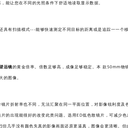
示器，能让您在不同的光照条件下舒适地读取显示数据。
还具有扫描模式---能够快速测定不同目标的距离或是追踪一一个
望远镜
的黄金倍率。倍数足够高，成像足够稳定。本 款50mm物
大的图像。
光学镜片折射率也不同，无法汇聚在同一平面位置，对影像锐利度及
ion)玻璃镜片的出现能很好的改变此类问题。选用ED低色散镜片，可减少
烈但几乎没有颜色失真的影像画面还原更逼真，图像会更清晰。但