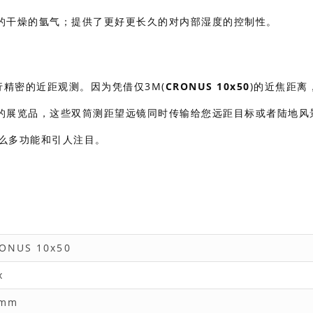
的干燥的氩气；提供了更好更长久的对内部湿度的控制性。
精密的近距观测。因为凭借仅3M(
CRONUS 10x50
)的近焦距离
的展览品，这些双筒测距望远镜同时传输给您远距目标或者陆地风
么多功能和引人注目。
ONUS 10x50
x
0mm