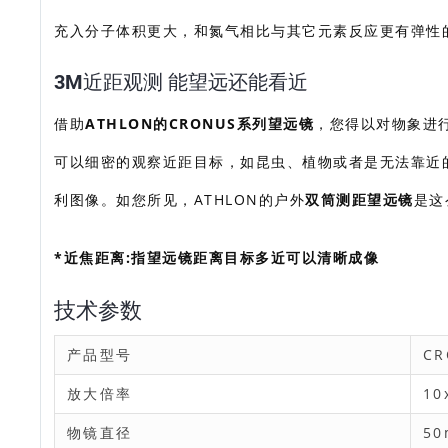
充入分子体积更大，和氮气相比与其它元素反应更有弹性
3M近距观测 能望远还能看近
借助
ATHLON的CRONUS系列望远镜
，您得以对物象进行
可以细密的观察近距目标，如昆虫、植物或者是无法靠近
利图像。如您所见，ATHLON的户外
双筒测距望远镜
是这
*近焦距离:指望远镜距离目标多近可以清晰成像
技术参数
产品型号
CR
放大倍率
10
物镜直径
5