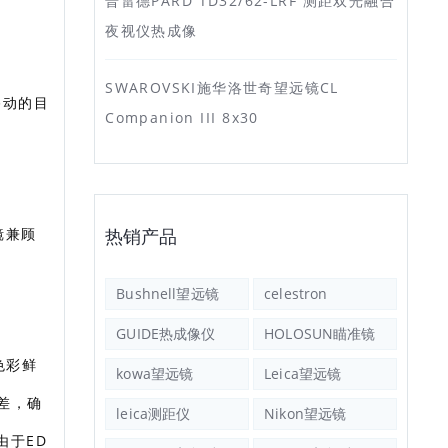
普雷德PARD TD32/62-LRF 测距双光融合
夜视仪热成像
SWAROVSKI施华洛世奇望远镜CL
移动的目
Companion III 8x30
镜兼顾
热销产品
Bushnell望远镜
celestron
GUIDE热成像仪
HOLOSUN瞄准镜
色彩鲜
kowa望远镜
Leica望远镜
色差，确
leica测距仪
Nikon望远镜
由于ED