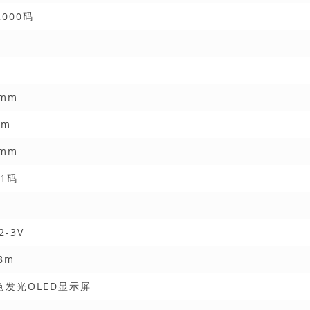
2000码
m
1mm
mm
7mm
-1码
2
2-3V
8m
色发光OLED显示屏