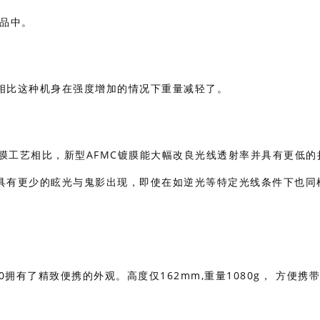
产品中。
相比这种机身在强度增加的情况下重量减轻了。
镀膜工艺相比，新型AFMC镀膜能大幅改良光线透射率并具有更低的
具有更少的眩光与鬼影出现，即使在如逆光等特定光线条件下也同
50拥有了精致便携的外观。高度仅162mm,重量1080g， 方便携