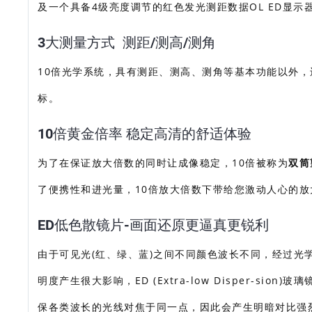
及一个具备4级亮度调节的红色发光测距数据OL ED显
3大测量方式 测距/测高/测角
10倍光学系统，具有测距、测高、测角等基本功能以外，
标。
10倍黄金倍率 稳定高清的舒适体验
为了在保证放大倍数的同时让成像稳定，10倍被称为
双筒
了便携性和进光量，10倍放大倍数下带给您激动人心的放
ED低色散镜片-画面还原更逼真更锐利
由于可见光(红、绿、蓝)之间不同颜色波长不同，经过
明度产生很大影响，ED (Extra-low Disper-s
保各类波长的光线对焦于同一点，因此会产生明暗对比强