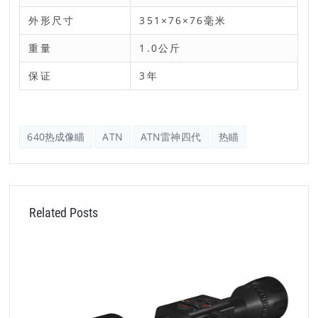
外形尺寸
351×76×76毫米
重量
1.0公斤
保证
3年
640热成像瞄
ATN
ATN雷神四代
热瞄
Related Posts
A