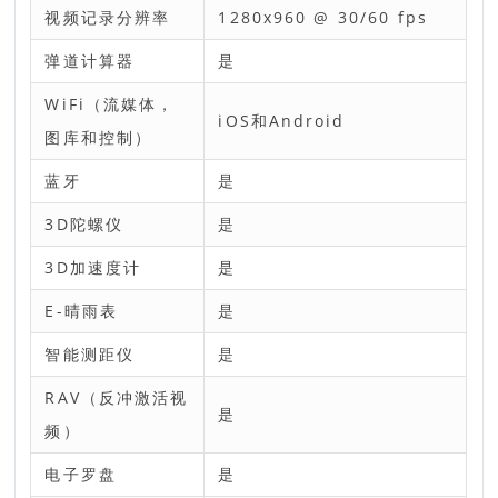
视频记录分辨率
1280x960 @ 30/60 fps
弹道计算器
是
WiFi（流媒体，
iOS和Android
图库和控制）
蓝牙
是
3D陀螺仪
是
3D加速度计
是
E-晴雨表
是
智能测距仪
是
RAV（反冲激活视
是
频）
电子罗盘
是