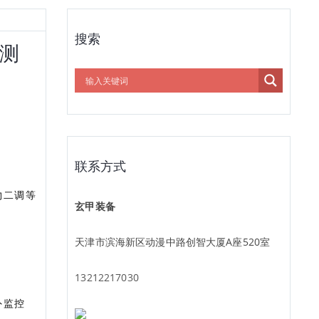
搜索
监测
联系方式
物二调等
玄甲装备
天津市滨海新区动漫中路创智大厦A座520室
13212217030
外监控