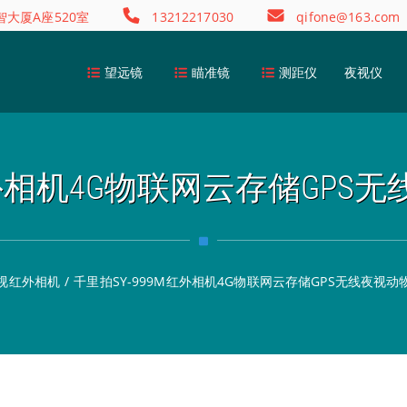
大厦A座520室
13212217030
qifone@163.com
望远镜
瞄准镜
测距仪
夜视仪
红外相机4G物联网云存储GP
视红外相机
/
千里拍SY-999M红外相机4G物联网云存储GPS无线夜视