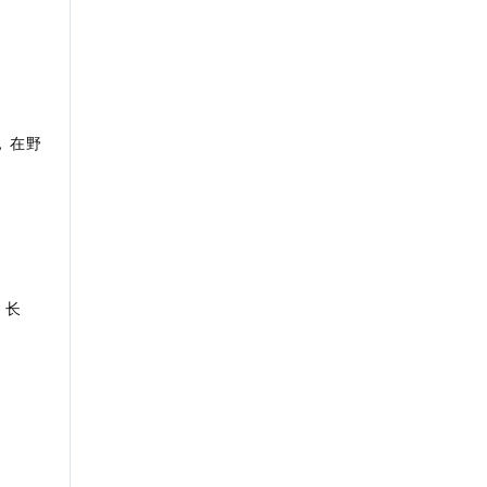
，在野
，长