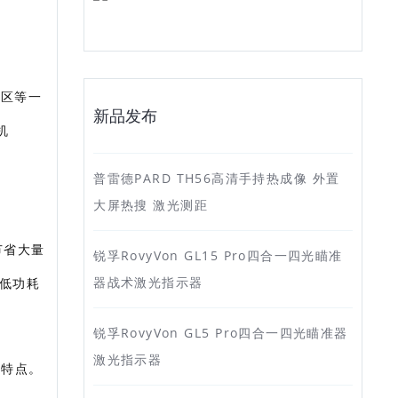
护区等一
新品发布
机
普雷德PARD TH56高清手持热成像 外置
。
大屏热搜 激光测距
节省大量
锐孚RovyVon GL15 Pro四合一四光瞄准
器战术激光指示器
超低功耗
锐孚RovyVon GL5 Pro四合一四光瞄准器
激光指示器
等特点。