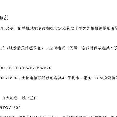
。
功能）
PP,只要一部手机就能更改相机设定或获取千里之外相机终端影像
模式（触发后只拍摄录像）、定时模式（间隔一定的时间或在某个
B1/B3/B5/B7/B8/B20;
8; GSM: 900/1800，支持电信联通移动各类4G手机卡，配备17CM搜索
换，白天彩色、晚上黑白
FOV=60°;