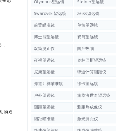
天全彩
Olympus望远镜
Steiner望远镜
Swarovski望远镜
zeiss望远镜
前置瞄准镜
单筒望远镜
博士能望远镜
双筒望远镜
48，
双筒测距仪
国产热瞄
夜视望远镜
奥林巴斯望远镜
尼康望远镜
弹道计算测距仪
弹道计算瞄准镜
徕卡望远镜
户外望远镜
施华洛世奇望远镜
测距望远镜
测距热成像仪
离动物通
测距瞄准镜
激光测距仪
热成像望远镜
热成像瞄准镜