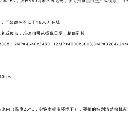
大功率LED，波长940纳米不可见光，夜间拍摄黑白照片或视频；白
480；屏幕颜色不低于1600万色域
机名或位点，准确拍照或摄像日期，精确到秒
88,16MP=4640x3480 ,12MP=4000x3000,8MP=3264x24
30fps
高
至25米内（温度25°C，实验室标准环境下），要拍的特别清楚相机