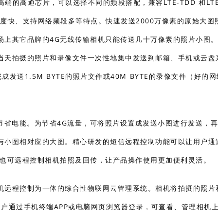
高端的高通芯片，可以选择不同的频段搭配，兼容LTE-TDD 和LTE
速度快、支持网络频段多等特点。快速发送2000万像素的原始大图
场上其它品牌的4G无线传输相机只能传送几十万像素的照片小图
当天拍摄的照片和录像文件一次性地集中发送到邮箱、手机或云盘
发送1.5M BYTE的照片文件或40M BYTE的录像文件（好的
节省电能。为节省4G流量，可将照片设置成发送小图进行发送，
与小图相对应的大图。精心研发的短信远程控制功能可以让用户通
数也可远程控制相机拍照及回传，让产品操作使用更加便利灵活。
机远程控制为一体的综合性物联网云管理系统。相机将拍摄的照片
，用户通过手机终端APP或电脑网页浏览器登录，可查看、管理相机