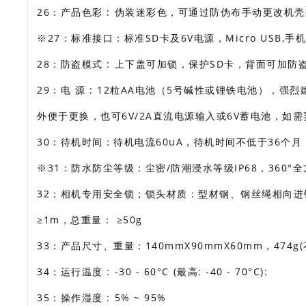
26：产品色彩 : 伪装迷彩色，可通过防伪布手动更改机
※27：标准接口：标准SD卡及6V电源，Micro USB,
28：防盗模式 : 上下盖可加锁，保护SD卡，背面可加
29：电 源 : 12粒AA电池（5号碱性或锂铁电池）
外便于更换，也可6V/2A直流电源输入或6V蓄电池，
30：待机时间：待机电流60uA，待机时间不低于36个月
※31：防水防尘等级：尘密/防潮浸水等级IP68，36
32：相机专用安全锁；锁头材质：型材钢、钢丝绳相向进锁；
≥1m，总重量： ≥50g
33：产品尺寸、重量：140mmX90mmX60mm，474g
34：运行温度 : -30 - 60°C (最高: -40 - 70°C):
35：操作湿度 : 5% ~ 95%