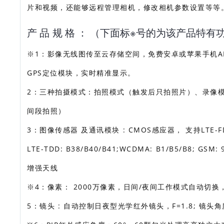
片和视频，还能够远程管理相机，修改相机参数设置等等
产 品 规 格 ： （下面标※号的为该产品特有
※1：影像无线图传至云存储空间，免费安卓或苹果手机A
GPS定位模块，实时精准显示。
2：三种拍摄模式：拍照模式（触发后只拍照片）、录像
间段拍照）
3：图像传感器 及通讯模块 : CMOS感应器， 支持LTE-FDD：
LTE-TDD: B38/B40/B41;WCDMA: B1/B5/B
增强天线
※4：像素： 2000万像素，日间/夜间工作模式自动切
5：镜头 : 自动控制日夜型光学红外镜头，F=1.8; 镜头角度