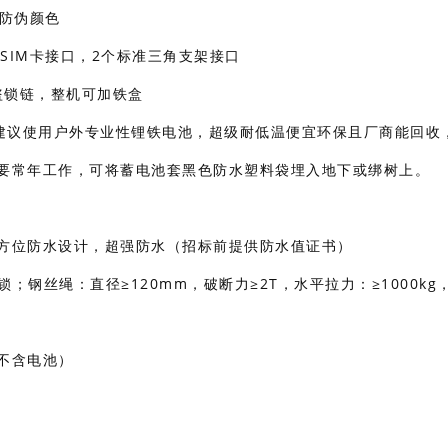
壳防伪颜色
手机SIM卡接口，2个标准三角支架接口
防盗锁链，整机可加铁盒
，强烈建议使用户外专业性锂铁电池，超级耐低温便宜环保且厂商能回收
如需要常年工作，可将蓄电池套黑色防水塑料袋埋入地下或绑树上。
0°全方位防水设计，超强防水（招标前提供防水值证书）
钢丝绳：直径≥120mm，破断力≥2T，水平拉力：≥1000kg
(不含电池）