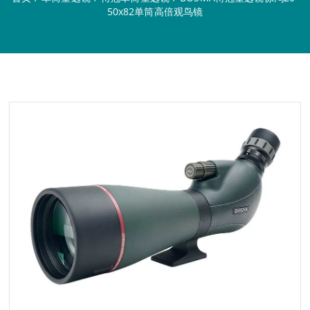
50x82单筒高倍观鸟镜