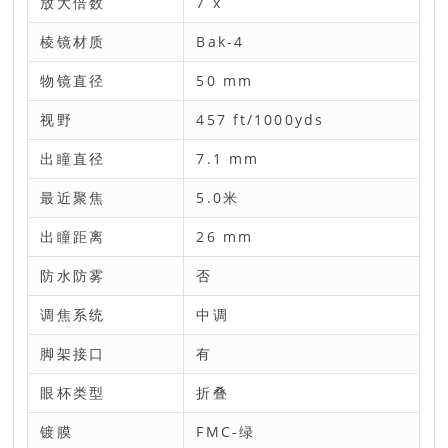
放大倍数
7 x
棱镜材质
Bak-4
物镜直径
50 mm
视野
457 ft/1000yds
出瞳直径
7.1 mm
最近聚焦
5.0米
出瞳距离
26 mm
防水防雾
否
调焦系统
中调
脚架接口
有
眼杯类型
折叠
镀膜
FMC-绿