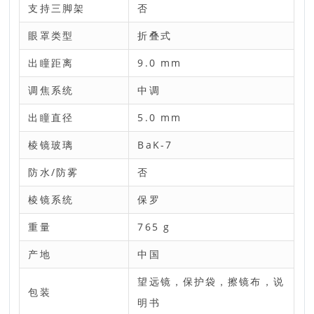
支持三脚架
否
眼罩类型
折叠式
出瞳距离
9.0 mm
调焦系统
中调
出瞳直径
5.0 mm
棱镜玻璃
BaK-7
防水/防雾
否
棱镜系统
保罗
重量
765 g
产地
中国
望远镜，保护袋，擦镜布，说
包装
明书