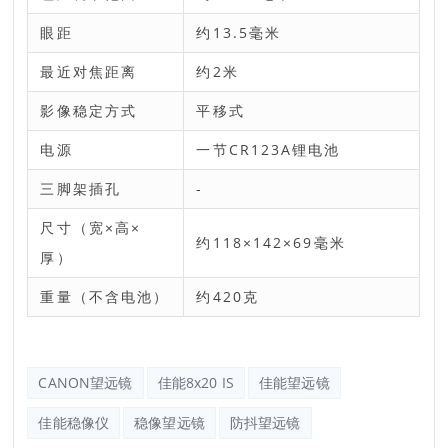
眼距
约13.5毫米
最近对焦距离
约2米
影像稳定方式
平移式
电源
一节CR123A锂电池
三脚架插孔
-
尺寸（宽×高×
约118×142×69毫米
厚）
重量（不含电池）
约420克
CANON望远镜
佳能8x20 IS
佳能望远镜
佳能稳像仪
稳像望远镜
防抖望远镜