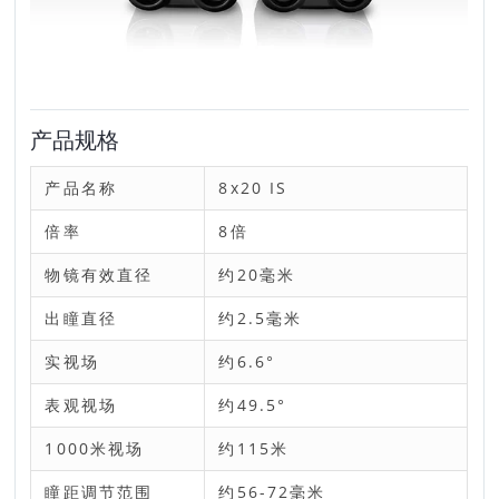
产品规格
产品名称
8x20 IS
倍率
8倍
物镜有效直径
约20毫米
出瞳直径
约2.5毫米
实视场
约6.6°
表观视场
约49.5°
1000米视场
约115米
瞳距调节范围
约56-72毫米