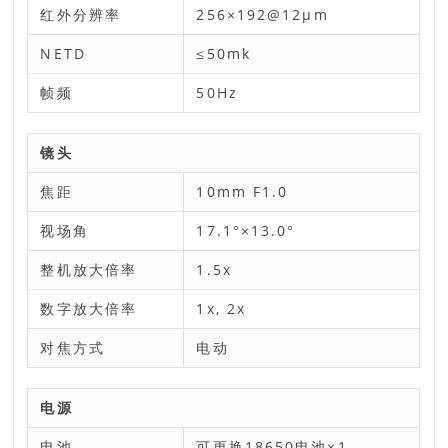
红外分辨率
256×192@12μm
NETD
≤50mk
帧频
50Hz
镜头
焦距
10mm F1.0
视场角
17.1°×13.0°
整机放大倍率
1.5x
数字放大倍率
1x, 2x
对焦方式
电动
电源
电池
可更换18650电池×1