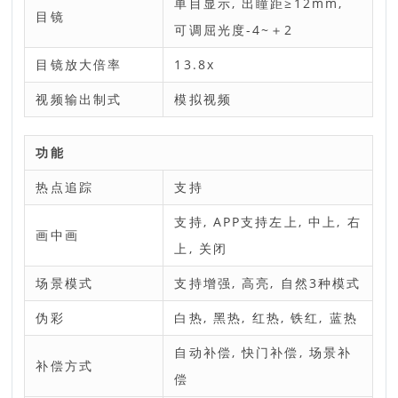
单目显示, 出瞳距≥12mm,
目镜
可调屈光度-4~＋2
目镜放大倍率
13.8x
视频输出制式
模拟视频
功能
热点追踪
支持
支持, APP支持左上, 中上, 右
画中画
上, 关闭
场景模式
支持增强, 高亮, 自然3种模式
伪彩
白热, 黑热, 红热, 铁红, 蓝热
自动补偿, 快门补偿, 场景补
补偿方式
偿