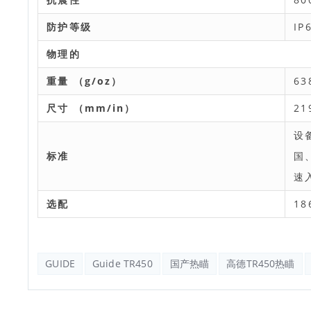
防护等级
IP
物理的
重量 （g/oz）
63
尺寸 （mm/in）
21
设
标准
国
速
选配
1
GUIDE
Guide TR450
国产热瞄
高德TR450热瞄