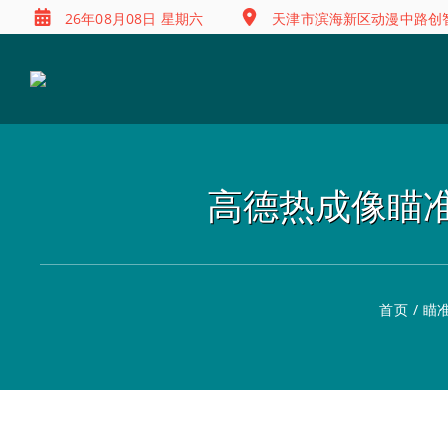
26年08月08日 星期六
天津市滨海新区动漫中路创智
高德热成像瞄准镜 G
首页
/
瞄