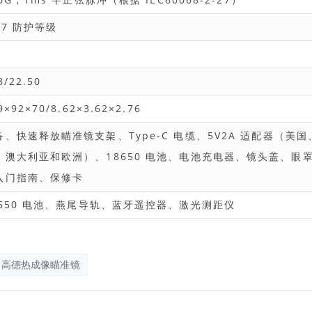
67 防护等级
8/22.50
9×92×70/8.62×3.62×2.76
备、快速释放瞄准镜支架、Type-C 电缆、5V2A 适配器（美国
、澳大利亚和欧洲）、18650 电池、电池充电器、镜头盖、眼
入门指南、保修卡
8650 电池、燕尾导轨、蓝牙遥控器、激光测距仪
高德热成像瞄准镜