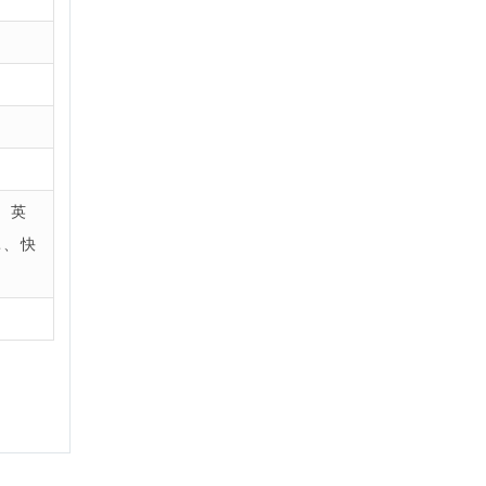
、英
罩、快