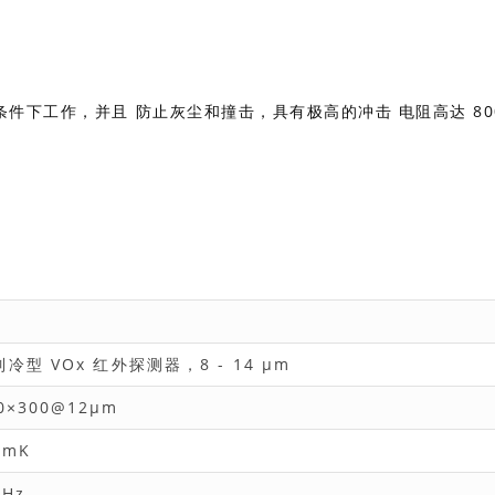
雨条件下工作，并且 防止灰尘和撞击，具有极高的冲击 电阻高达 80
冷型 VOx 红外探测器，8 - 14 μm
0×300@12μm
 mK
 Hz