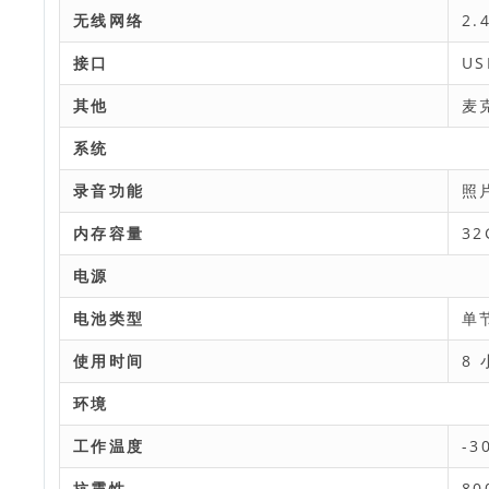
无线网络
2.
接口
US
其他
麦
系统
录音功能
照
内存容量
32
电源
电池类型
单
使用时间
8 
环境
工作温度
-3
抗震性
80