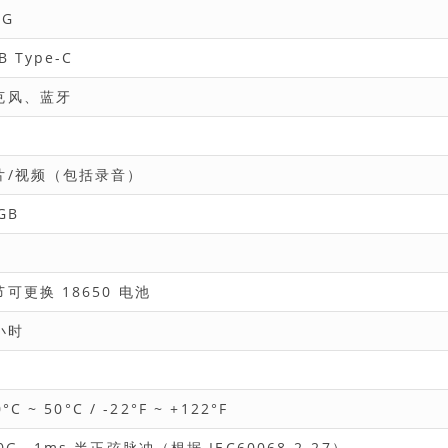
4G
B Type-C
克风、蓝牙
片/视频（包括录音）
GB
节可更换 18650 电池
小时
0°C ~ 50°C / -22°F ~ +122°F
0G，1ms 半正弦脉冲（根据 IEC60068-2-27）