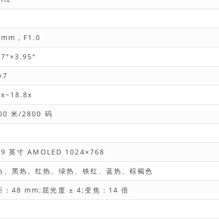
 mm，F1.0
27°×3.95°
×7
7x~18.8x
00 米/2800 码
39 英寸 AMOLED 1024×768
热、黑热、红热、绿热、铁红、蓝热、棕褐色
：48 mm;屈光度 ± 4;变焦：14 倍