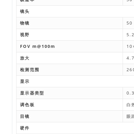
镜头
物镜
50
视野
5.
FOV m@100m
10
放大
4.
检测范围
26
显示
显示器类型
0.
调色板
白
目镜
眼距
硬件