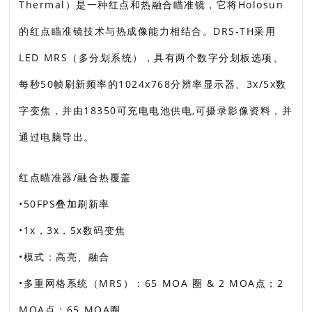
Thermal）是一种红点和热融合瞄准镜，它将Holosun
的红点瞄准镜技术与热成像能力相结合。DRS-TH采用
LED MRS（多分划系统），具有两个数字分划板选项、
每秒50帧刷新频率的1024x768分辨率显示器、3x/5x数
字变焦，并由18350可充电电池供电,可摄录影像资料，并
通过电脑导出。
红点瞄准器/融合热覆盖
•50FPS叠加刷新率
•1x，3x，5x数码变焦
•模式：高亮、融合
•多重网格系统（MRS）：65 MOA 圈 & 2 MOA点；2
MOA点；65 MOA圈