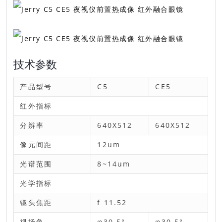
技术参数
产品型号
C5
CE5
红外指标
分辨率
640X512
640X512
像元间距
12um
光谱范围
8~14um
光学指标
镜头焦距
f 11.52
视场角
φ30.5°
φ30.5°