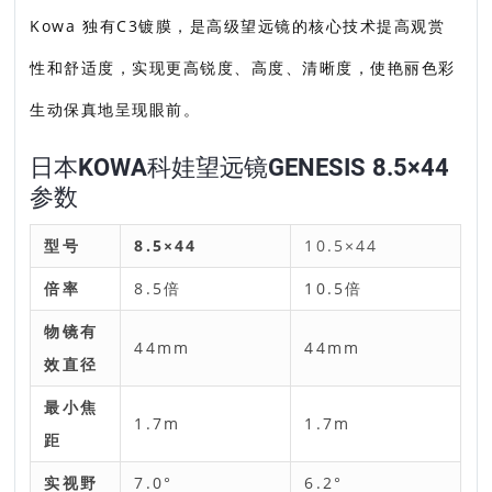
Kowa 独有C3镀膜，是高级望远镜的核心技术提高观赏
性和舒适度，实现更高锐度、高度、清晰度，使艳丽色彩
生动保真地呈现眼前。
日本KOWA科娃望远镜GENESIS 8.5×44
参数
型号
8.5×44
10.5×44
倍率
8.5倍
10.5倍
物镜有
44mm
44mm
效直径
最小焦
1.7m
1.7m
距
实视野
7.0°
6.2°