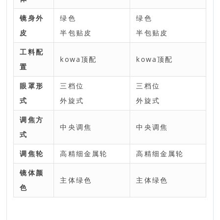
镜身外
绿色
绿色
皮
半包贴皮
半包贴皮
工料配
kowa顶配
kowa顶配
置
眼罩形
三档位
三档位
式
外旋式
外旋式
调焦方
中央调焦
中央调焦
式
调焦轮
高精细金属轮
高精细金属轮
镜体颜
主体绿色
主体绿色
色