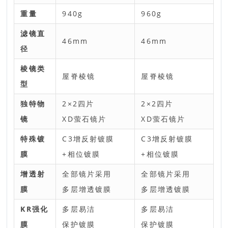
重量
940g
960g
滤镜直
46mm
46mm
径
棱镜类
屋脊棱镜
屋脊棱镜
型
独特物
2×2四片
2×2四片
镜
XD萤石镜片
XD萤石镜片
特殊镀
C3增反射镀膜
C3增反射镀膜
膜
+相位镀膜
+相位镀膜
增透射
全部镜片采用
全部镜片采用
膜
多层增透镀膜
多层增透镀膜
KR
强化
多层易洁
多层易洁
膜
保护镀膜
保护镀膜