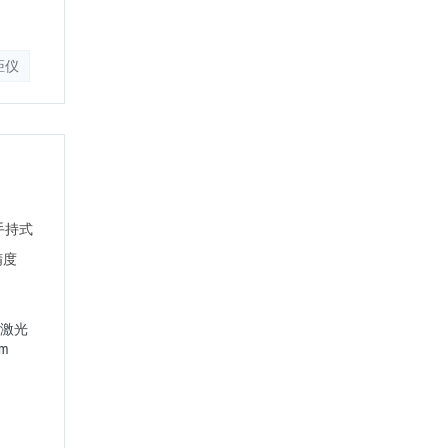
距仪
徕卡双筒激光测距仪望远
Geovid HD-B 10X42 2000米
持式激光
徕卡 Leica Disto X4 手持式激光
m
测距仪 测量150m 精度1mm