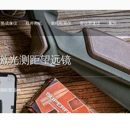
热成像仪
红外相机
酒精检测仪
雷达测速仪
配件
.COM激光测距望远镜
M激光测距望远镜