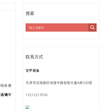
搜索
联系方式
玄甲装备
天津市滨海新区动漫中路创智大厦A座520室
种结合使
望远镜
带
13212217030