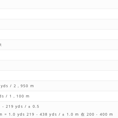
米
yds / 2，950 m
ds / 1，100 m
 - 219 yds / ± 0.5
m = 1.0 yds 219 - 438 yds / ± 1.0 m 在 200 - 400 m