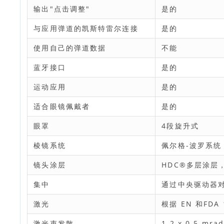
输出"点击调整"
是的
与应用弹道的凯斯特雷尔连接
是的
使用自己的弹道数据
不能
蓝牙接口
是的
运动应用
是的
适合眼镜佩戴者
是的
眼罩
4段旋升式
棱镜系统
佩尔格-波罗系统
镜头涂层
HDC®多层涂层，
集中
通过中央驱动器
激光
根据 EN 和FD
激光束发散
1.2 x 0.5 mra