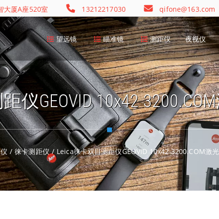
大厦A座520室
13212217030
qifone@163.com
望远镜
瞄准镜
测距仪
夜视仪
距仪GEOVID 10x42 3200
距仪
/
徕卡测距仪
/
Leica徕卡双目测距仪GEOVID 10x42 3200.CO