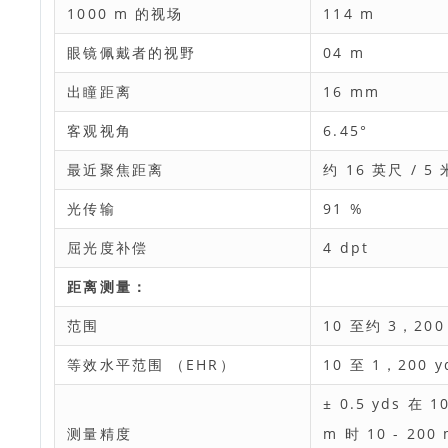
1000 m 的视场
114 m
眼镜佩戴者的视野
04 m
出瞳距离
16 mm
客观视角
6.45°
最近聚焦距离
约 16 英尺 / 5 
光传输
91 %
屈光度补偿
4 dpt
距离测量：
范围
10 至约 3，200 
等效水平范围 （EHR）
10 至 1，200 y
± 0.5 yds 在 10
测量精度
m 时 10 - 200 