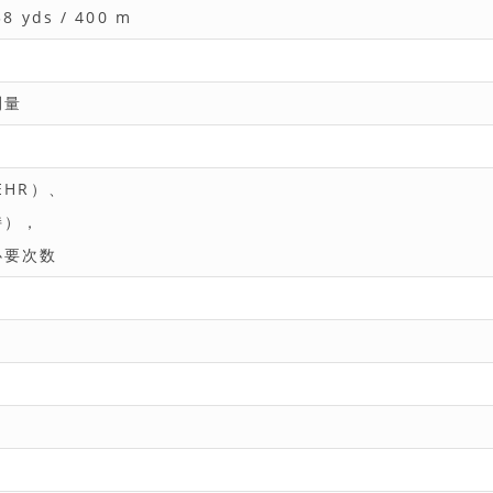
8 yds / 400 m
测量
EHR）、
持），
必要次数