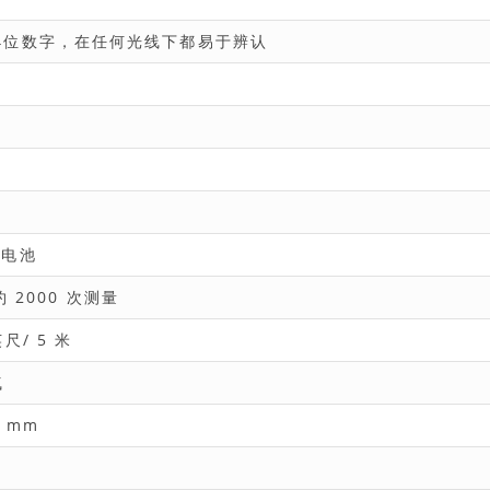
带4位数字，在任何光线下都易于辨认
R锂电池
约 2000 次测量
尺/ 5 米
气
0 mm