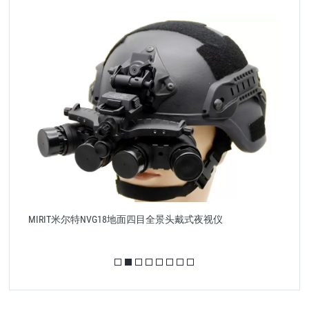
M
MIRIT米尔特NVG18地面四目全景头戴式夜视仪