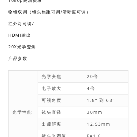
1080p高清摄录
物镜双调（镜头焦距可调/清晰度可调）
红外灯可调/
HDMI输出
20X光学变焦
产品参数
光学变焦
20倍
电子放大
4倍
可视角度
1.8° 到 68°
光学性能
镜头直径
30mm
出瞳距离
12.53mm
镜头光圈值
F=1.6