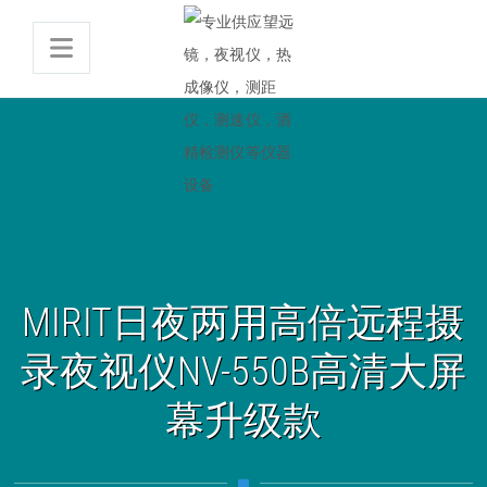
MIRIT日夜两用高倍远程摄
录夜视仪NV-550B高清大屏
幕升级款