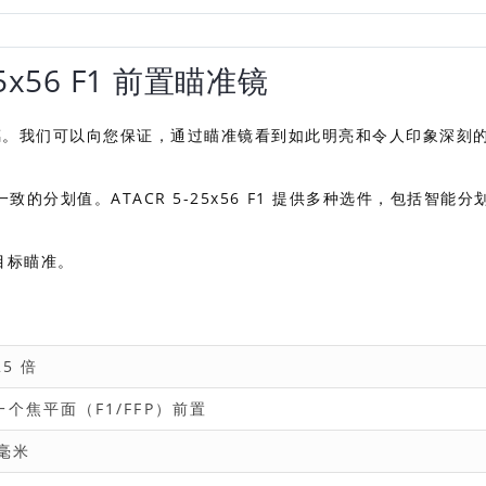
25x56 F1 前置瞄准镜
F1的ED玻璃。我们可以向您保证，通过瞄准镜看到如此明亮和令人印象深刻
分划值。ATACR 5-25x56 F1 提供多种选件，包括智能分
目标瞄准。
25 倍
一个焦平面（F1/FFP）前置
4毫米