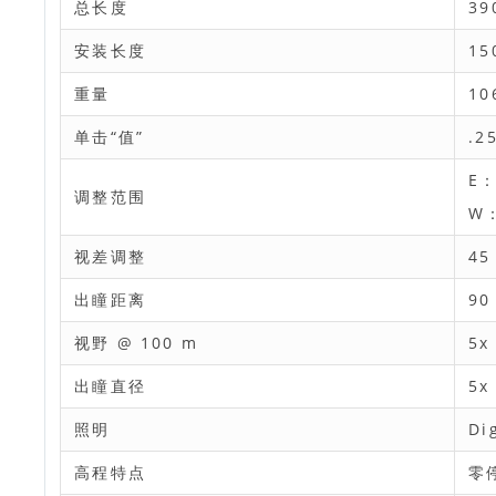
总长度
39
安装长度
15
重量
10
单击“值”
.2
E：
调整范围
W：
视差调整
45
出瞳距离
90
视野 @ 100 m
5x
出瞳直径
5x
照明
Di
高程特点
零