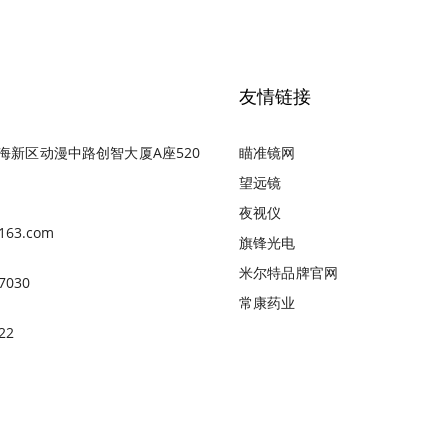
友情链接
海新区动漫中路创智大厦A座520
瞄准镜网
望远镜
夜视仪
163.com
旗锋光电
米尔特品牌官网
7030
常康药业
22