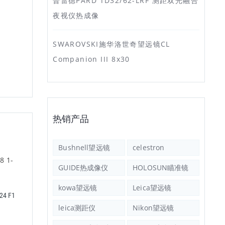
普雷德PARD TD32/62-LRF 测距双光融合
夜视仪热成像
SWAROVSKI施华洛世奇望远镜CL
Companion III 8x30
热销产品
Bushnell望远镜
celestron
GUIDE热成像仪
HOLOSUN瞄准镜
kowa望远镜
Leica望远镜
24 F1
美国NIGHTFORCE ATACR 4-20x50
美国NIGHTFORCE ATACR 1-
F1 前置瞄准镜
F1 白光瞄准镜 八倍镜
leica测距仪
Nikon望远镜