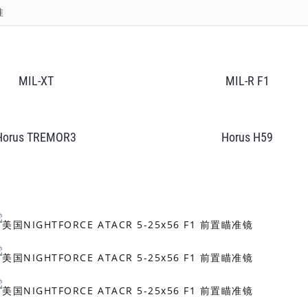
准
MIL-XT
MIL-R F1
Horus TREMOR3
Horus H59