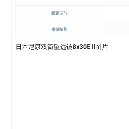
眼距调节
棱镜结构
日本尼康双筒望远镜8x30E II图片