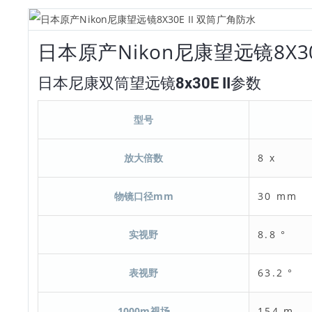
日本原产Nikon尼康望远镜8X30
日本尼康双筒望远镜8x30E II参数
型号
放大倍数
8 x
物镜口径mm
30 mm
实视野
8.8 °
表视野
63.2 °
1000m视场
154 m