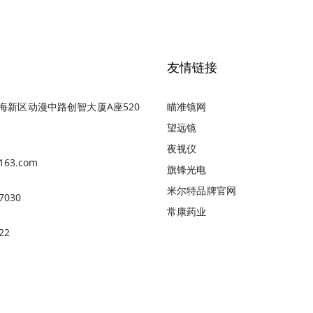
友情链接
海新区动漫中路创智大厦A座520
瞄准镜网
望远镜
夜视仪
163.com
旗锋光电
米尔特品牌官网
7030
常康药业
22