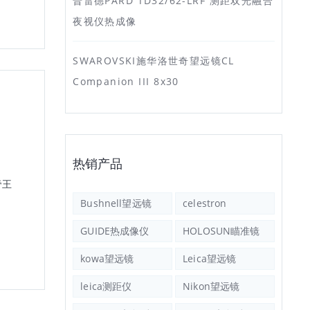
普雷德PARD TD32/62-LRF 测距双光融合
夜视仪热成像
SWAROVSKI施华洛世奇望远镜CL
Companion III 8x30
热销产品
帝王
NIKON尼康变倍望远镜阅野
日本Nikon尼康望远镜MON
ACULON A211 10-22X50
HG 10x42 双筒望远镜
Bushnell望远镜
celestron
GUIDE热成像仪
HOLOSUN瞄准镜
kowa望远镜
Leica望远镜
leica测距仪
Nikon望远镜