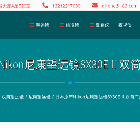
大厦A座520室
13212217030
qifone@163.com
望远镜
瞄准镜
测距仪
夜视仪
ikon尼康望远镜8X30E II 
/
双筒望远镜
/
尼康望远镜
/
日本原产Nikon尼康望远镜8X30E II 双筒