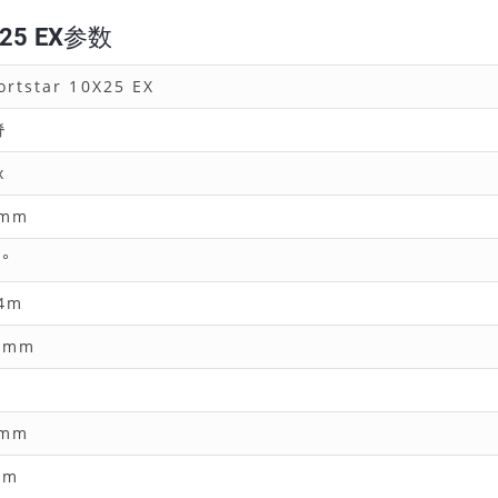
25 EX参数
ortstar 10X25 EX
脊
x
5mm
5°
4m
5mm
3
0mm
5m