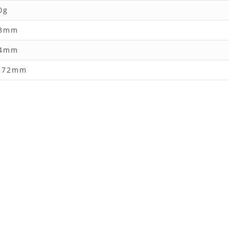
0g
3mm
4mm
-72mm