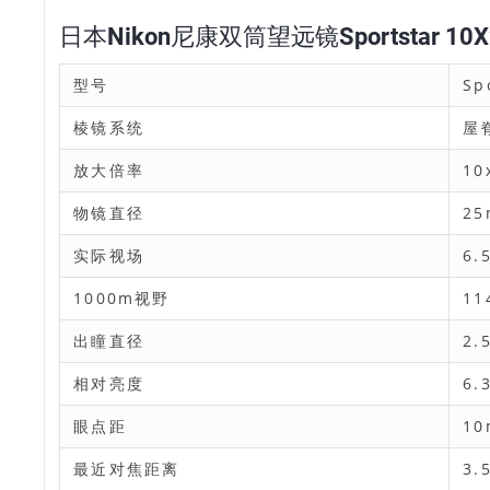
日本Nikon尼康双筒望远镜Sportstar 10X
型号
Sp
棱镜系统
屋
放大倍率
10
物镜直径
2
实际视场
6.
1000m视野
11
出瞳直径
2.
相对亮度
6.
眼点距
1
最近对焦距离
3.