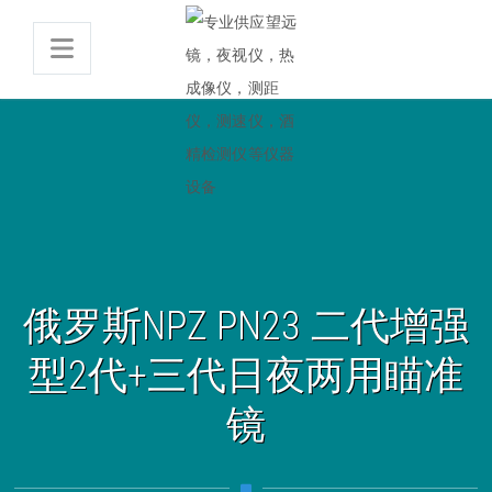
俄罗斯NPZ PN23 二代增强
型2代+三代日夜两用瞄准
镜