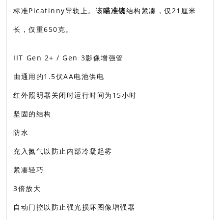
标准Picatinny导轨上。该
瞄准镜
结构紧凑，仅21厘米
长，仅重650克。
IIT Gen 2+ / Gen 3影像增强管
由通用的1.5伏AA电池供电
红外照明器关闭时运行时间为15小时
坚固的结构
防水
充入氮气以防止内部冷凝起雾
紧凑轻巧
3倍放大
自动门控以防止强光损坏图像增强器