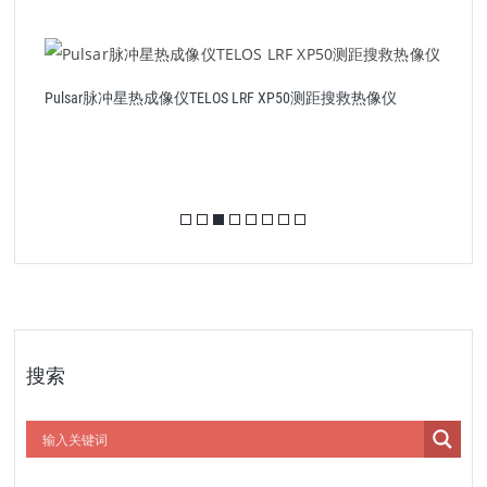
Pulsar脉冲星热成像仪TELOS LRF XP50测距搜救热像仪
测
脉
搜索