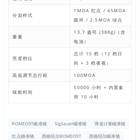
1MOA 红点 / 65MOA
分划样式
圆环 / 2.5MOA 绿点
13.7 盎司 (388g)（含
重量
电池）
总计 15 档（12 档日
亮度档位
间 + 3 档夜视）
高低调节总行程
100MOA
50000 小时 + 内置备
续航时间
用 10 小时
ROMEO9T瞄准镜
SigSauer瞄准镜
弹道计算瞄准镜
红点瞄准镜
西格绍尔ROMEO9T
西格绍尔瞄准镜