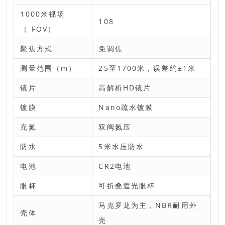
1000米视场
108
（ FOV）
聚焦方式
免调焦
测量范围（m）
25至1700米，误差约±1米
镜片
高解析HD镜片
镀膜
Nano疏水镀膜
充氮
双阀氮压
防水
5米水压防水
电池
CR2电池
眼杯
可折叠遮光眼杯
马克罗龙为主，NBR耐用外
壳体
壳