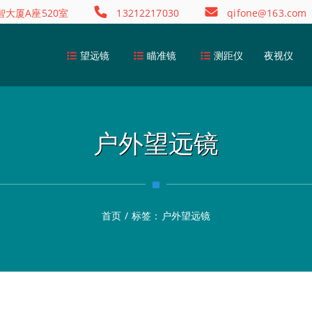
大厦A座520室
13212217030
qifone@163.com
望远镜
瞄准镜
测距仪
夜视仪
户外望远镜
首页
/
标签：
户外望远镜