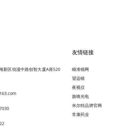
友情链接
海新区动漫中路创智大厦A座520
瞄准镜网
望远镜
夜视仪
163.com
旗锋光电
米尔特品牌官网
7030
常康药业
22