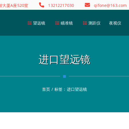
大厦A座520室
13212217030
qifone@163.com
望远镜
瞄准镜
测距仪
夜视仪
进口望远镜
首页
/
标签：
进口望远镜