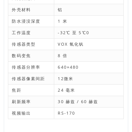
外壳材料
铝
防水浸没深度
1 米
工作温度
-32℃ 至 5℃0
传感器类型
VOX 氧化钒
数码变焦
8 倍
传感器分辨率
640×480
传感器像素间距
12微米
焦距
24 毫米
刷新频率
30 赫兹 / 60 赫兹
视频输出
RS-170