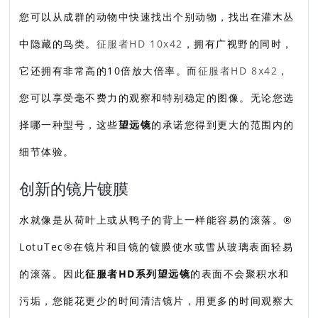
您可以从成群的动物中快速找出个别动物，找出在灌木丛
中隐藏的鸟类。
征服者HD 10x42
，拥有广视野的同时，
它还拥有非常高的10倍放大倍率。而
征服者HD 8x42
，
您可以享受毫不费力的观察和特别稳定的图像。无论您选
择哪一种型号，这些
望远镜
的承诺您得到更大的范围内的
细节体验。
创新的镜片镀膜
水就像是从荷叶上或从鸭子的背上一样能容易的滚落。®
LotuTec®在镜片和目镜的镀膜使水或雪从玻璃表面轻易
的滚落。因此
征服者HD系列望远镜
的表面不会聚积水和
污垢，您能花更少的时间清洁镜片，用更多的时间观察大