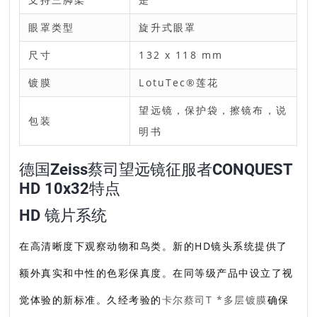
眼罩类型
旋升式眼罩
尺寸
132 x 118 mm
镀膜
LotuTec®莲花
望远镜，保护袋，擦镜布，说
包装
明书
德国Zeiss蔡司望远镜征服者CONQUEST
HD 10x32特点
HD 镜片系统
在高清晰度下观察动物和鸟类。新的HD镜头系统提供了
额外真实和中性的色彩保真度。在同等级产品中设立了视
觉体验的新标准。久经考验的
卡尔蔡司T *多层镀膜
确保