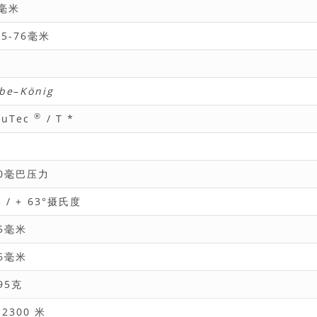
4毫米
.5-76毫米
be
–
König
®
tuTec
/ T *
00毫巴压力
5 / + 63°摄氏度
95毫米
36毫米
95克
-2300 米