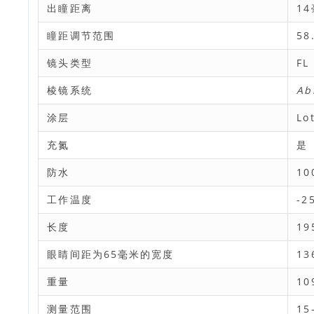
出瞳距离
1
瞳距调节范围
58
镜头类型
FL
棱镜系统
Ab
涂层
Lo
充氮
是
防水
1
工作温度
-2
长度
1
眼睛间距为65毫米的宽度
1
重量
10
测量范围
15