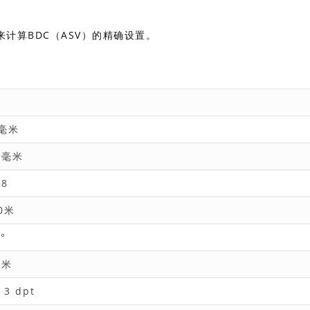
计算BDC（ASV）的精确设置。
倍
4毫米
8毫米
.8
0米
°
5米
- 3 dpt