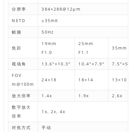
分辨率
384×288@12μm
NETD
≤35mK
帧频
50Hz
19mm
25mm
焦距
35mm 
F1.0
F1.1
视场角
13.6°×10.3°
10.4°×7.9°
7.5°×5.
FOV
24×18
18×14
13×10
m@100m
放大倍率
1.4x
1.9x
2.6x
数字放大
1x, 2x, 4x
倍率
对焦方式
手动