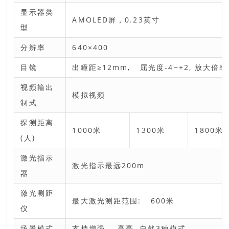
显示器类
AMOLED屏，0.23英寸
型
分辨率
640×400
目镜
出瞳距≥12mm, 屈光度-4~+2, 放大倍率
视频输出
模拟视频
制式
探测距离
1000米
1300米
1800米
(人)
激光指示
激光指示最远200m
器
激光测距
最大激光测距范围: 600米
仪
场景模式
支持增强, 高亮, 自然3种模式