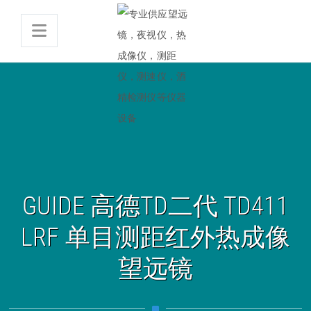
GUIDE 高德TD二代 TD411
LRF 单目测距红外热成像
望远镜