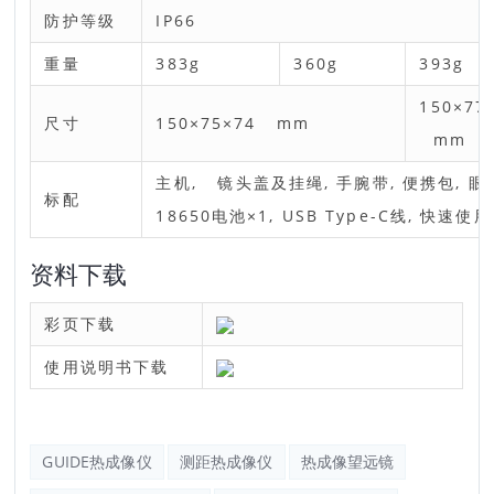
防护等级
IP66
重量
383g
360g
393g
150×77
尺寸
150×75×74 mm
mm
主机, 镜头盖及挂绳, 手腕带, 便携包, 眼罩
标配
18650电池×1, USB Type-C线, 快速使
资料下载
彩页下载
使用说明书下载
GUIDE热成像仪
测距热成像仪
热成像望远镜