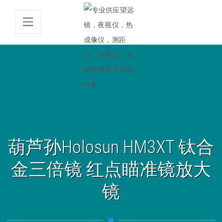
葫芦孙Holosun HM3XT 钛合
金三倍镜 红点瞄准镜放大
镜