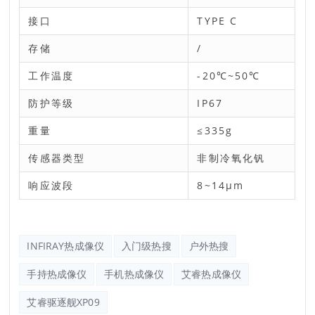
接口
TYPE C
存储
/
工作温度
-20℃~50℃
防护等级
IP67
重量
≤335g
传感器类型
非制冷氧化钒
响应波段
8~14μm
INFIRAY热成像仪
入门级热搜
户外热搜
手持热成像仪
手机热成像仪
艾睿热成像仪
艾睿驱逐舰XP09