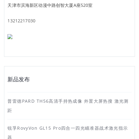
天津市滨海新区动漫中路创智大厦A座520室
13212217030
新品发布
普雷德PARD TH56高清手持热成像 外置大屏热搜 激光测
距
锐孚RovyVon GL15 Pro四合一四光瞄准器战术激光指示
器