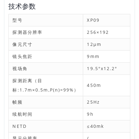
技术参数
型号
XP09
探测器分辨率
256×192
像元尺寸
12μm
镜头焦距
9mm
视场角
19.5°x12.2°
探测距离（目
450m
标:1.7m×0.5m,P(n)=99%）
帧频
25Hz
续航时间
9h
NETD
≤40mk
显示分辨率
/