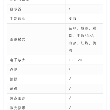
显示器
/
手动调焦
支持
丛林、城市、观
鸟、平原/黑热、
图像模式
白热、红热、伪
彩
电子放大
1×、2×
WIFI
/
拍照
√
录像
√
热点追踪
√
激光指示
√