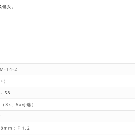
换镜头。
M-14-2
（+）
 - 58
X（3x、5x可选）
°
.8mm：F 1.2