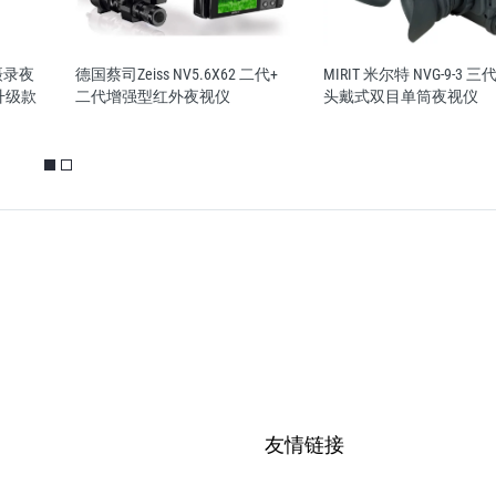
摄录夜
德国蔡司Zeiss NV5.6X62 二代+
MIRIT 米尔特 NVG-9-3 三
升级款
二代增强型红外夜视仪
头戴式双目单筒夜视仪
友情链接