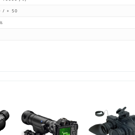
0 / + 50
％