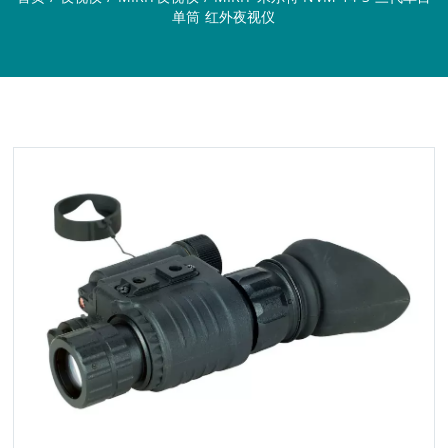
单筒 红外夜视仪