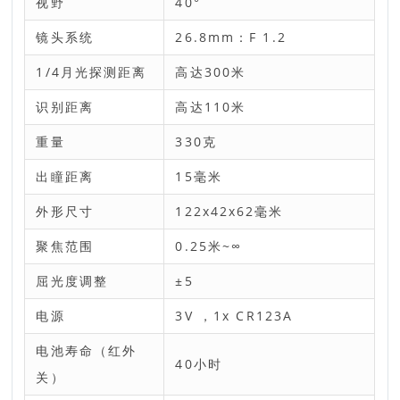
视野
40°
镜头系统
26.8mm：F 1.2
1/4月光探测距离
高达300米
识别距离
高达110米
重量
330克
出瞳距离
15毫米
外形尺寸
122x42x62毫米
聚焦范围
0.25米~∞
屈光度调整
±5
电源
3V ，1x CR123A
电池寿命（红外
40小时
关）