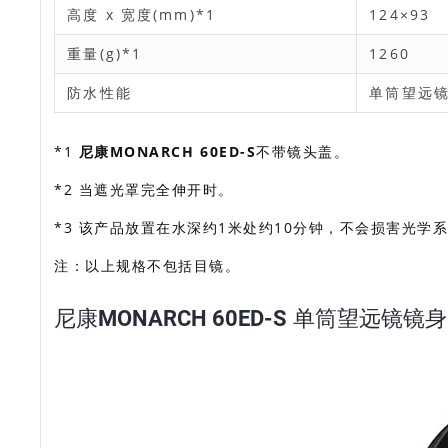
高度 x 宽度(mm)*1
124×93
重量(g)*1
1260
防水性能
单筒望远镜
*1
尼康MONARCH 60ED-S
不带镜头盖。
*2 当遮光罩完全伸开时。
*3 该产品放置在水深约1米处约10分钟，不会损害光学
注：以上规格不包括目镜。
尼康MONARCH 60ED-S 单筒望远镜镜身