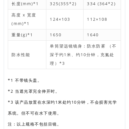
长度(mm)*1
325(355*2)
334 (364*2)
高度 x 宽度
124×103
112×108
(mm)*1
重量(g)*1
1650
1640
单筒望远镜镜身：防水防雾 （不
防水性能
深于约1米、约10分钟，充氮处
理）*3
*1 不带镜头盖。
*2 当遮光罩完全伸开时。
*3 该产品放置在水深约1米处约10分钟，不会损害光学
系统。但不可在水下使用。
注：以上规格不包括目镜。