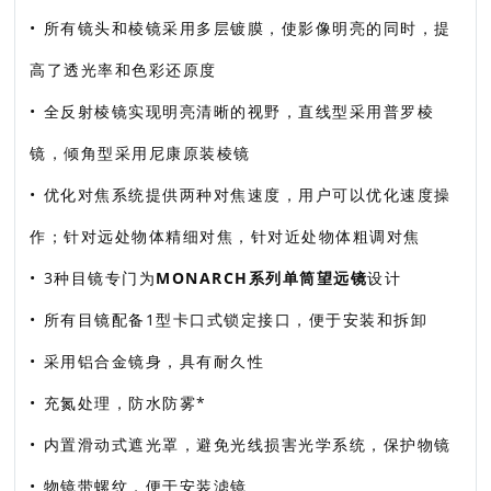
• 所有镜头和棱镜采用多层镀膜，使影像明亮的同时，提
高了透光率和色彩还原度
• 全反射棱镜实现明亮清晰的视野，直线型采用普罗棱
镜，倾角型采用尼康原装棱镜
• 优化对焦系统提供两种对焦速度，用户可以优化速度操
作；针对远处物体精细对焦，针对近处物体粗调对焦
• 3种目镜专门为
MONARCH系列单筒望远镜
设计
• 所有目镜配备1型卡口式锁定接口，便于安装和拆卸
• 采用铝合金镜身，具有耐久性
• 充氮处理，防水防雾*
• 内置滑动式遮光罩，避免光线损害光学系统，保护物镜
• 物镜带螺纹，便于安装滤镜