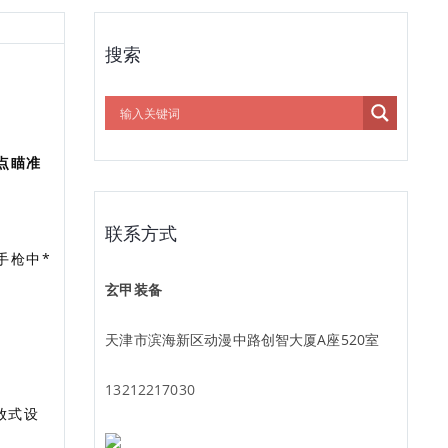
搜索
点瞄准
联系方式
手枪中*
玄甲装备
天津市滨海新区动漫中路创智大厦A座520室
13212217030
放式设