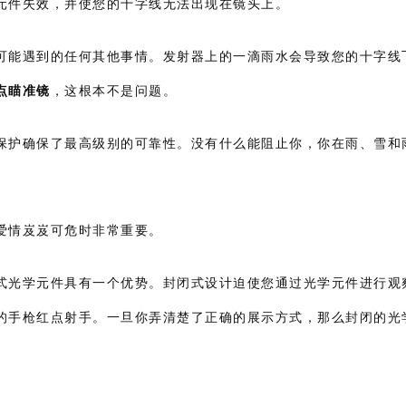
元件失效，并使您的十字线无法出现在镜头上。
可能遇到的任何其他事情。发射器上的一滴雨水会导致您的十字线
点瞄准镜
，这根本不是问题。
保护确保了最高级别的可靠性。没有什么能阻止你，你在雨、雪和
爱情岌岌可危时非常重要。
式光学元件具有一个优势。封闭式设计迫使您通过光学元件进行观
的手枪红点射手。一旦你弄清楚了正确的展示方式，那么封闭的光