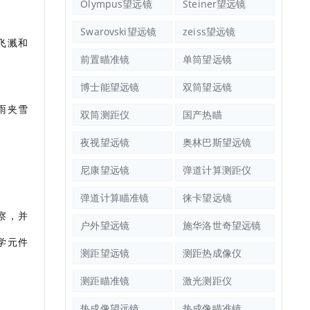
Olympus望远镜
Steiner望远镜
Swarovski望远镜
zeiss望远镜
飞溅和
前置瞄准镜
单筒望远镜
博士能望远镜
双筒望远镜
雨夹雪
双筒测距仪
国产热瞄
夜视望远镜
奥林巴斯望远镜
尼康望远镜
弹道计算测距仪
弹道计算瞄准镜
徕卡望远镜
察，并
户外望远镜
施华洛世奇望远镜
学元件
测距望远镜
测距热成像仪
测距瞄准镜
激光测距仪
热成像望远镜
热成像瞄准镜