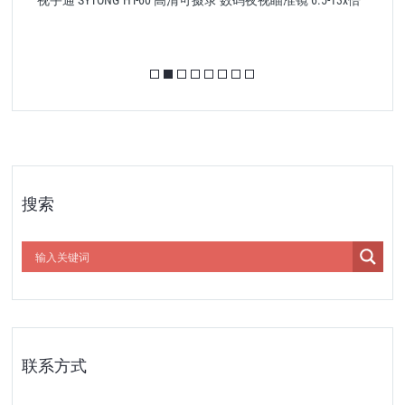
视宇通 SYTONG HT-60 高清可摄录 数码夜视瞄准镜 6.5-13x倍
S
搜索
联系方式