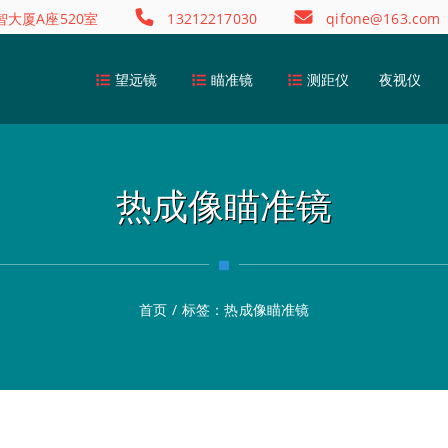
大厦A座520室
13212217030
qifone@163.com
望远镜
瞄准镜
测距仪
夜视仪
热成像瞄准镜
首页
/
标签：
热成像瞄准镜